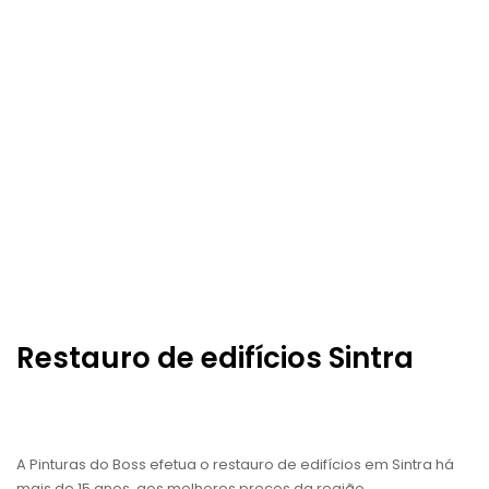
Restauro de edifícios Sintra
A Pinturas do Boss efetua o restauro de edifícios em Sintra há
mais de 15 anos, aos melhores preços da região.