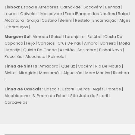
Lisboa:
Lisboa e Arredores Carnaxide | Sacavém | Benfica |
Loures | Odivelas | Moscavide | Expo |Parque das Nações | Baixa |
Alcântara | Graça | Castelo | Belém | Restelo | Encarnação | Algés
| Pedrouços |
Margem Sul:
Almada | Seixal | Laranjeiro | Setúbal |Costa Da
Caparica | Feijó | Corroios | Cruz De Pau | Amora | Barreiro | Moita
| Montijo | Quinta Do Conde | Azeitão | Sesimbra | Pinhal Novo |
Poceirão | Alcochete | Palmela |
Linha de Sintra:
Amadora | Queluz | Cacém | Rio De Mouro |
Sintra | Alfragide | Massamá | | Algueirão | Mem Martins | Rinchoa
|
Linha de Cascais:
Cascais | Estoril | Oeiras | Algés | Parede |
Alcabideche | S. Pedro do Estoril | São João do Estoril |
Carcavelos