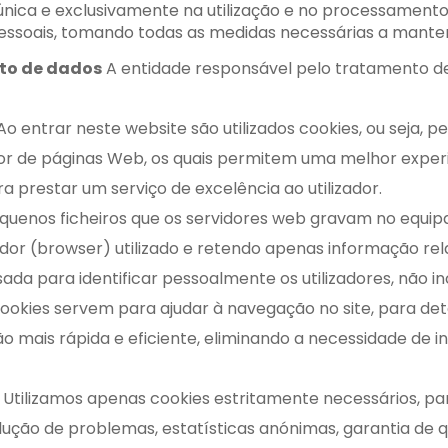
a única e exclusivamente na utilização e no processamen
essoais, tomando todas as medidas necessárias a mant
to de dados
A entidade responsável pelo tratamento de 
o entrar neste website são utilizados cookies, ou seja, p
dor de páginas Web, os quais permitem uma melhor exper
ra prestar um serviço de excelência ao utilizador.
quenos ficheiros que os servidores web gravam no equip
dor (browser) utilizado e retendo apenas informação r
sada para identificar pessoalmente os utilizadores, não in
ookies servem para ajudar à navegação no site, para dete
ão mais rápida e eficiente, eliminando a necessidade de
Utilizamos apenas cookies estritamente necessários, par
ção de problemas, estatísticas anónimas, garantia de qu