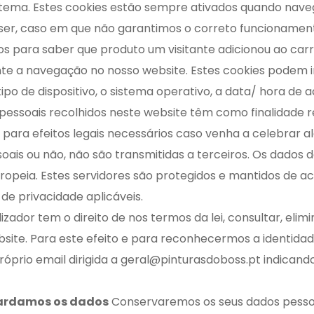
tema. Estes cookies estão sempre ativados quando navega
er, caso em que não garantimos o correto funcionament
s para saber que produto um visitante adicionou ao ca
nte a navegação no nosso website. Estes cookies podem i
tipo de dispositivo, o sistema operativo, a data/ hora de 
essoais recolhidos neste website têm como finalidade r
para efeitos legais necessários caso venha a celebrar
ais ou não, não são transmitidas a terceiros. Os dados 
Europeia. Estes servidores são protegidos e mantidos de 
de privacidade aplicáveis.
lizador tem o direito de nos termos da lei, consultar, elim
site. Para este efeito e para reconhecermos a identidade
óprio email dirigida a geral@pinturasdoboss.pt indicand
uardamos os dados
Conservaremos os seus dados pessoa