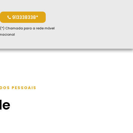
913338338*
(*) Chamada para a rede móvel
nacional
ADOS PESSOAIS
de