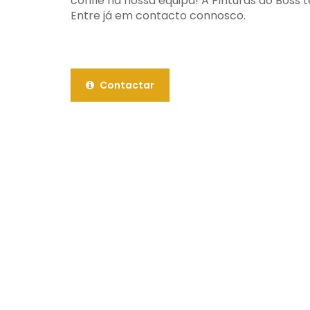
confie na nossa equipa! A Pinturas do Boss t
Entre já em contacto connosco.
Contactar