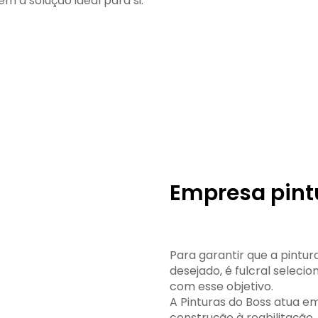
em a solução ideal para si.
Empresa pint
Para garantir que a pintu
desejado, é fulcral sele
com esse objetivo.
A Pinturas do Boss atua 
construção à reabilitação, 